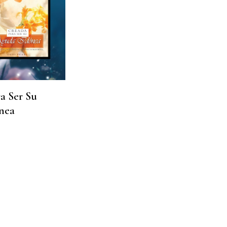
a Ser Su
nea