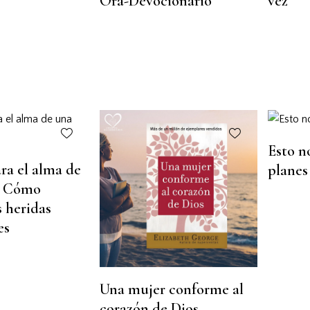
Ora-Devocionario
vez
Esto n
ra el alma de
planes
: Cómo
s heridas
es
Una mujer conforme al
corazón de Dios