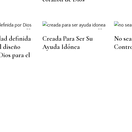
dad definida
Creada Para Ser Su
No sea
l diseño
Ayuda Idónea
Contro
Dios para el