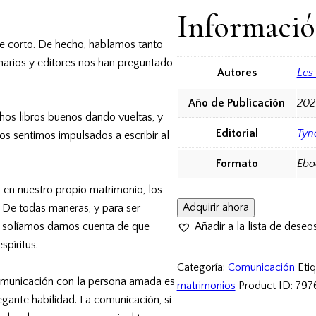
Informació
e corto. De hecho, hablamos tanto
narios y editores nos han preguntado
Autores
Les
Año de Publicación
202
hos libros buenos dando vueltas, y
Editorial
Tyn
s sentimos impulsados a escribir al
Formato
Eboo
, en nuestro propio matrimonio, los
Adquirir ahora
. De todas maneras, y para ser
n, solíamos darnos cuenta de que
Añadir a la lista de deseo
píritus.
Categoría:
Comunicación
Eti
comunicación con la persona amada es
matrimonios
Product ID:
797
gante habilidad. La comunicación, si