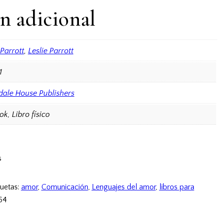
n adicional
 Parrott
,
Leslie Parrott
1
dale House Publishers
k, Libro físico
s
quetas:
amor
,
Comunicación
,
Lenguajes del amor
,
libros para
64