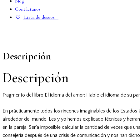
Blog
Contáctanos
Lista de deseos –
tik-
facebook-
pinterest
instagram
threads
tok
1
Descripción
Descripción
Fragmento del libro El idioma del amor: Hable el idioma de su pa
En prácticamente todos los rincones imaginables de los Estados 
alrededor del mundo, Les y yo hemos explicado técnicas y herra
en la pareja. Sería imposible calcular la cantidad de veces que un
consejería después de una crisis de comunicación y nos han dicho l