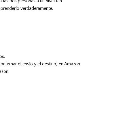
 las dos personas a un nivel tan
omprenderlo verdaderamente.
os.
confirmar el envío y el destino) en Amazon.
azon.