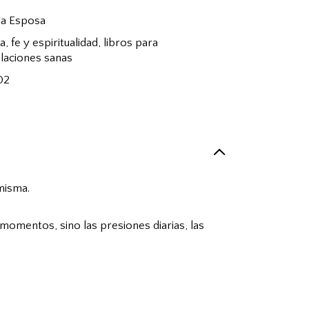
la Esposa
a
,
fe y espiritualidad
,
libros para
laciones sanas
02
 misma.
omentos, sino las presiones diarias, las