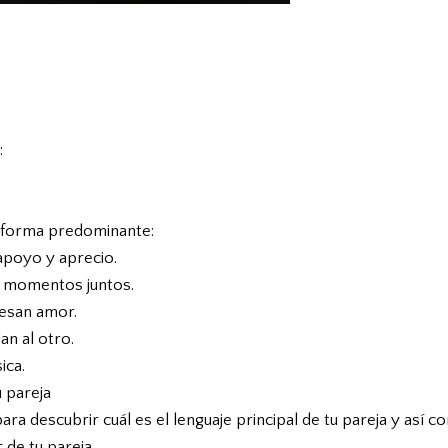
:
 forma predominante:
 apoyo y aprecio.
r momentos juntos.
resan amor.
an al otro.
ica.
u pareja
ra descubrir cuál es el lenguaje principal de tu pareja y así
 de tu pareja