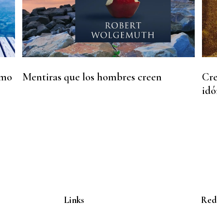
omo
Mentiras que los hombres creen
Cre
idó
Links
Rede