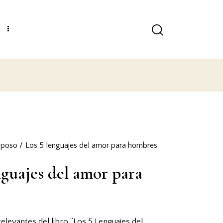
OBTEN EL LIBRO Y HAZ CRECER TU RELACIÓN AHORA 
sposo
Los 5 lenguajes del amor para hombres
nguajes del amor para
s
levantes del libro “Los 5 Lenguajes del